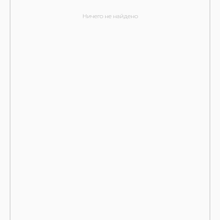
Ничего не найдено
Остались вопросы?
Свяжитесь с нами!
Где хотите протезироваться?