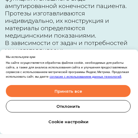
ампутированной конечности пациента.
Протезы изготавливаются
индивидуально, их конструкция и
материалы определяются
медицинскими показаниями.
В зависимости от задач и потребностей
мы изготавливаем:
Мы используем куки
На сайте осуществляется обработка файлов cookie, необходимых для работы
Косметические протезы
сайта, а также для анализа использования сайта и улучшения предоставляемых
сервисов с использованием метрической программы Яндекс.Метрика. Продолжая
использовать сайт, вы даете
согласие с использованием данных технологий
.
Рабочие протезы
Принять все
Остались вопросы?
Активные протезы
Свяжитесь с нами!
Отклонить
Протезы с микропроцессорным
Cookie настройки
управлением