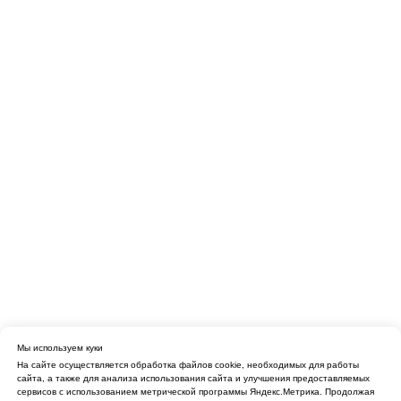
Санкт-Петербург, Кудрово,
ул. Строителей, 33
Построить маршрут
Горячая линия
+7 (495) 822 77 11
Звонок бесплатный
Мессенджеры
и соц. сети
Мы используем куки
На сайте осуществляется обработка файлов cookie, необходимых для работы
сайта, а также для анализа использования сайта и улучшения предоставляемых
сервисов с использованием метрической программы Яндекс.Метрика. Продолжая