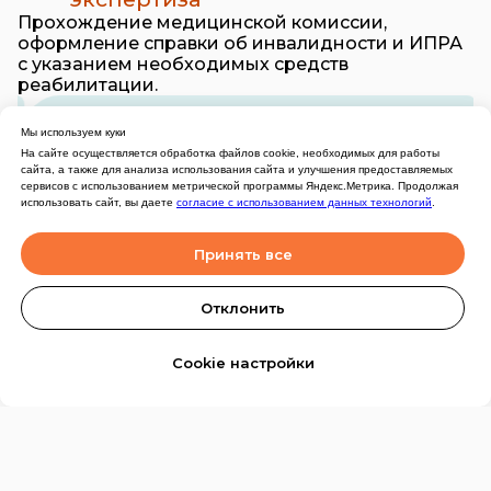
Прохождение медицинской комиссии,
оформление справки об инвалидности и ИПРА
с указанием необходимых средств
реабилитации.
Мы используем куки
Электронный
На сайте осуществляется обработка файлов cookie, необходимых для работы
сертификат
сайта, а также для анализа использования сайта и улучшения предоставляемых
сервисов с использованием метрической программы Яндекс.Метрика. Продолжая
использовать сайт, вы даете
согласие с использованием данных технологий
.
Деньги, выделенные на
покупку, не перечисляются на карту, а
Принять все
резервируются под каждое ТСР (в
соответствии с ИПРА) в бюджете
Отклонить
Федеральным казначейством, и
напрямую отправляются продавцу при
покупке изделия с использованием
Cookie настройки
карты МИР.
Сделано в
Специалисты отдела сопровождения