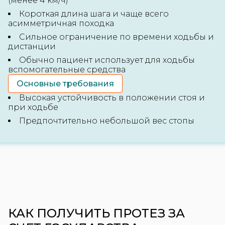
(менее 4 км/ч)
Короткая длина шага и чаще всего
+7 (495) 822 77 11
асимметричная походка
Звонок бесплатный
Сильное ограничение по времени ходьбы и
дистанции
Мессенджеры
Обычно пациент использует для ходьбы
и соц. сети
вспомогательные средства
Основные требования
Высокая устойчивость в положении стоя и
при ходьбе
Предпочтительно небольшой вес стопы
КАК ПОЛУЧИТЬ ПРОТЕЗ ЗА