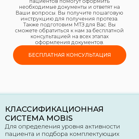
пациентов помогут оформить
необходимые документы и ответят на
Ваши вопросы. Вы получите пошаговую
Остались вопросы?
инструкцию для получения протеза.
Свяжитесь с нами!
Также подготовим МТЗ для Вас. Вы
сможете обратиться к нам за бесплатной
консультацией на всех этапах
оформления документов.
БЕСПЛАТНАЯ КОНСУЛЬТАЦИЯ
Где хотите протезироваться?
КЛАССИФИКАЦИОННАЯ
Я подтверждаю, что ознакомлен(а) с
СИСТЕМА MOBIS
Согласием на обработку персональных
данных
и
политикой конфиденциальности
Для определения уровня активности
Я даю
Согласие на получение
информационных и рекламных сообщений
пациента и подбора комплектующих