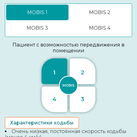
Отправить заявку
MOBIS 1
MOBIS 2
MOBIS 3
MOBIS 4
Адреса центров
LIMB
Москва, Мисайлово,
Пациент с возможностью передвижения в
ул. Первомайская 158Ак2
помещении
Построить маршрут
Ростов-на-Дону,
ул. Троллейбусная 24/2в
Построить маршрут
Санкт-Петербург, Кудрово,
ул. Строителей, 33
Построить маршрут
Характеристики ходьбы
Горячая линия
Очень низкая, постоянная скорость ходьбы